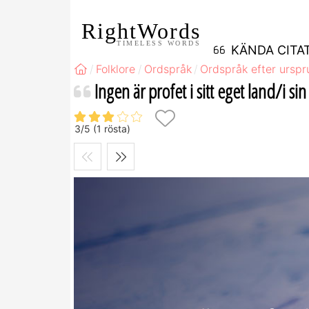
RightWords
TIMELESS WORDS
KÄNDA CITA
Folklore
Ordspråk
Ordspråk efter ursp
Ingen är profet i sitt eget land/i s
3
/
5
(
1
rösta)