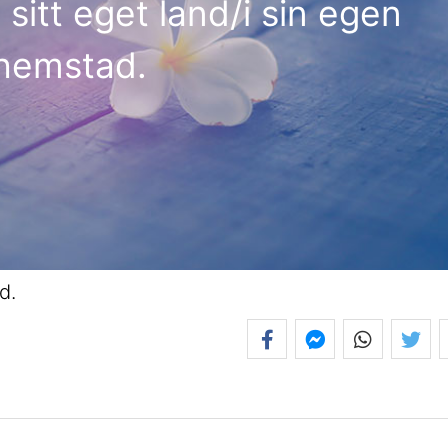
 sitt eget land/i sin egen
hemstad.
d.