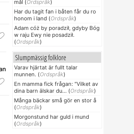
mål
(
Ordspråk
)
Har du tagit fan i båten får du ro
honom i land
(
Ordspråk
)
Adam cóż by poradził, gdyby Bóg
w raju Ewy nie posadził.
(
Ordspråk
)
Slumpmässig folklore
Varav hjärtat är fullt talar
Man
munnen.
(
Ordspråk
)
En mamma fick frågan: "Vilket av
dina barn älskar du...
(
Ordspråk
)
Många bäckar små gör en stor å
(
Ordspråk
)
Morgonstund har guld i mund
(
Ordspråk
)