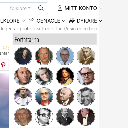
MITT KONTO
i folklore
LKLORE
CENACLE
DYKARE
Ingen är profet i sitt eget land/i sin egen hemstad.
Författarna
entar