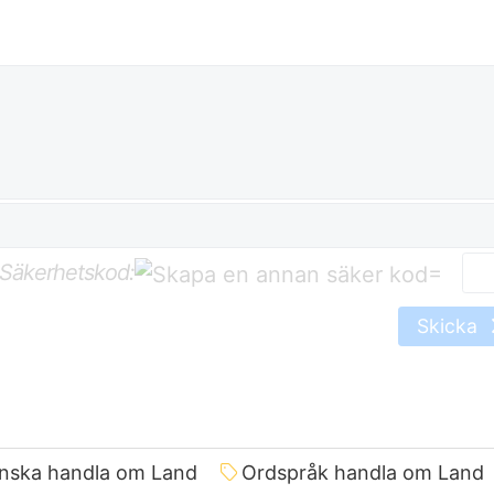
Säkerhetskod:
=
Skicka
nska handla om Land
Ordspråk handla om Land