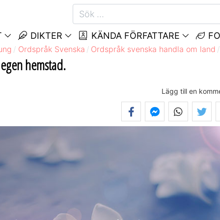
T
DIKTER
KÄNDA FÖRFATTARE
FO
rung
Ordspråk Svenska
Ordspråk svenska handla om land
in egen hemstad.
Lägg till en komm