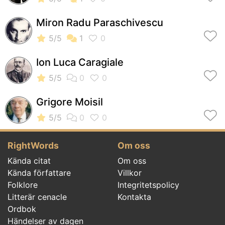
Miron Radu Paraschivescu
Ion Luca Caragiale
Grigore Moisil
RightWords
Om oss
Kända citat
Om oss
Kända författare
Villkor
Folklore
Integritetspolicy
Litterär cenacle
Kontakta
Ordbok
Händelser av dagen