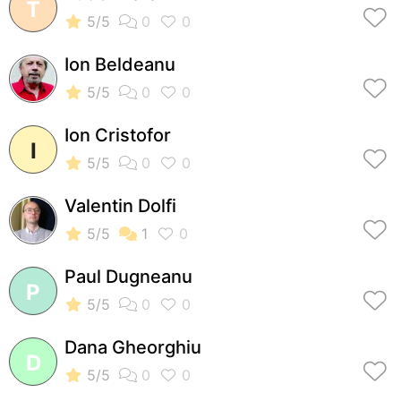
T
Ion Beldeanu
Ion Cristofor
I
Valentin Dolfi
Paul Dugneanu
P
Dana Gheorghiu
D