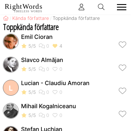
RightWords
TIMELESS WORDS
Kända författare
Toppkända författare
Toppkända författare
Emil Cioran
Slavco Almăjan
Lucian - Claudiu Amoran
L
Mihail Kogalniceanu
Stefan Luchian