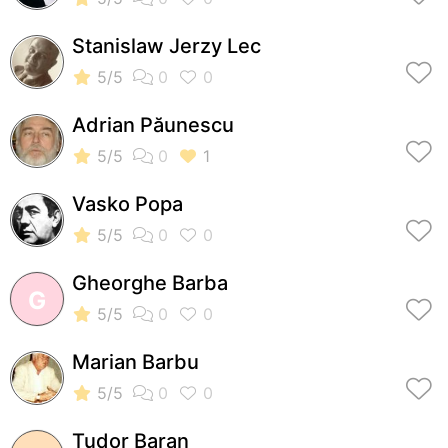
Stanislaw Jerzy Lec
Adrian Păunescu
Vasko Popa
Gheorghe Barba
G
Marian Barbu
Tudor Baran