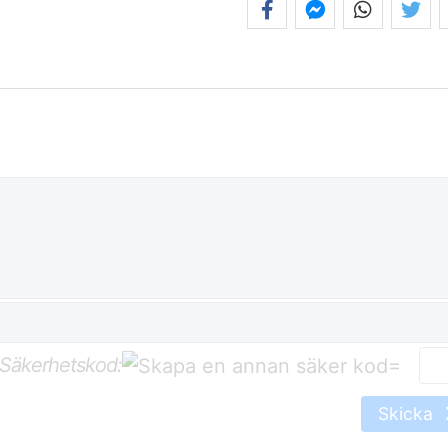
Säkerhetskod:
=
Skicka