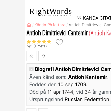
RightWords
TIMELESS WORDS
KÄNDA CITA
Kända författare
Antioh Dimitrievici Ca
Antioh Dimitrievici Cantemir
(Antioh K
5
/
5
(
1
rösta)
Biografi Antioh Dimitrievici Ca
Även känd som
:
Antioh Kantemir
.
Föddes den
10 sep 1709.
Död på
11 apr 1744
, vid
34
år gamm
Ursprungsland
Russian Federation