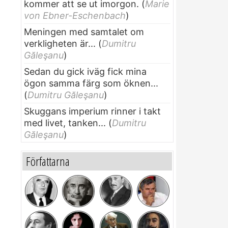
kommer att se ut imorgon.
(
Marie
von Ebner-Eschenbach
)
Meningen med samtalet om
verkligheten är...
(
Dumitru
Găleşanu
)
Sedan du gick iväg fick mina
ögon samma färg som öknen...
(
Dumitru Găleşanu
)
Skuggans imperium rinner i takt
med livet, tanken...
(
Dumitru
Găleşanu
)
Författarna