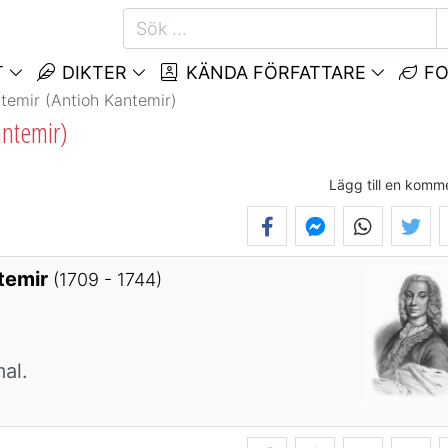
T
DIKTER
KÄNDA FÖRFATTARE
FO
ntemir (Antioh Kantemir)
antemir)
Lägg till en komm
ntemir
(1709 - 1744)
al.