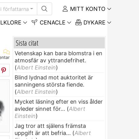
MITT KONTO
i författarna
LKLORE
CENACLE
DYKARE
Sista citat
Vetenskap kan bara blomstra i en
entar
atmosfär av yttrandefrihet.
(
Albert Einstein
)
Blind lydnad mot auktoritet är
sanningens största fiende.
(
Albert Einstein
)
Mycket läsning efter en viss ålder
avleder sinnet för...
(
Albert
Einstein
)
Jag tror att själens främsta
uppgift är att befria...
(
Albert