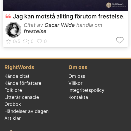
Jag kan motstå allting förutom frestelse.
Citat av
Oscar Wilde
handla om
frestelse
RightWords
Om oss
Kända citat
Om oss
Kända författare
Villkor
Folklore
Integritetspolicy
Litterär cenacle
Kontakta
Ordbok
Händelser av dagen
Artiklar