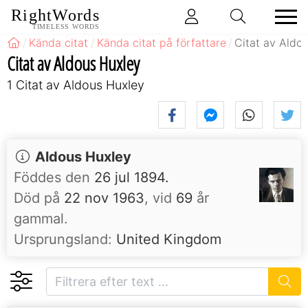
RightWords
TIMELESS WORDS
Kända citat
Kända citat på författare
Citat av Aldo
Citat av Aldous Huxley
1 Citat av Aldous Huxley
Aldous Huxley
Föddes den
26 jul 1894.
Död på
22 nov 1963
, vid
69
år
gammal.
Ursprungsland:
United Kingdom