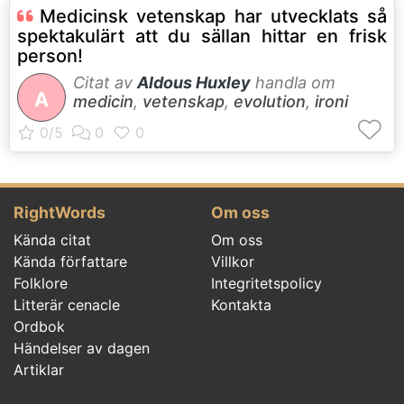
Medicinsk vetenskap har utvecklats så
spektakulärt att du sällan hittar en frisk
person!
Citat av
Aldous Huxley
handla om
A
medicin
,
vetenskap
,
evolution
,
ironi
RightWords
Om oss
Kända citat
Om oss
Kända författare
Villkor
Folklore
Integritetspolicy
Litterär cenacle
Kontakta
Ordbok
Händelser av dagen
Artiklar