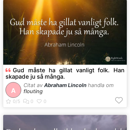
Gud måste ha gillat vanligt folk. Han
skapade ju så många.
Citat av
Abraham Lincoln
handla om
A
flouting