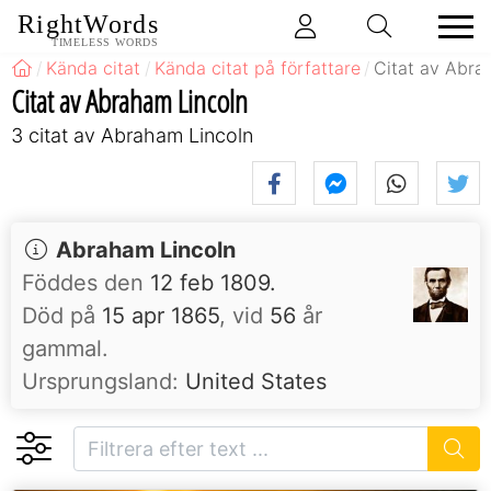
RightWords
TIMELESS WORDS
Kända citat
Kända citat på författare
Citat av Abra
Citat av Abraham Lincoln
3 citat av Abraham Lincoln
Abraham Lincoln
Föddes den
12 feb 1809.
Död på
15 apr 1865
, vid
56
år
gammal.
Ursprungsland:
United States