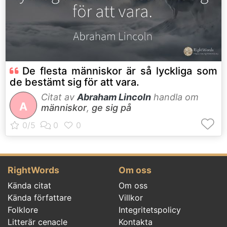
De flesta människor är så lyckliga som
de bestämt sig för att vara.
Citat av
Abraham Lincoln
handla om
A
människor
,
ge sig på
RightWords
Om oss
Kända citat
Om oss
Kända författare
Villkor
Folklore
Integritetspolicy
Litterär cenacle
Kontakta